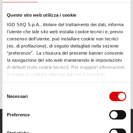
Questo sito web utilizza i cookie
IGD SIIQ S.p.A., titolare del trattamento dei dati, informa
l’utente che tale sito web installa cookie tecnici e, previo
consenso dell’utente, può installare cookie non tecnici
(es. di profilazione), di seguito dettagliati nella sezione
“preferenze”. La chiusura del presente banner consente
la navigazione del sito web mantenendo le impostazioni
di default (solo cookie tecnici). Per maggiori informazioni
in ordine ai cookies utilizzati dal sito è possibile
consultare l’
informativa cookies completa
. È possibile,
in ogni momento, gestire le preferenze di seguito
Selezione
mediante il link “rivedi le tue scelte sui cookie” presente
Necessari
del
nel footer.
consenso
Preferenze
Menu
Informazioni utili