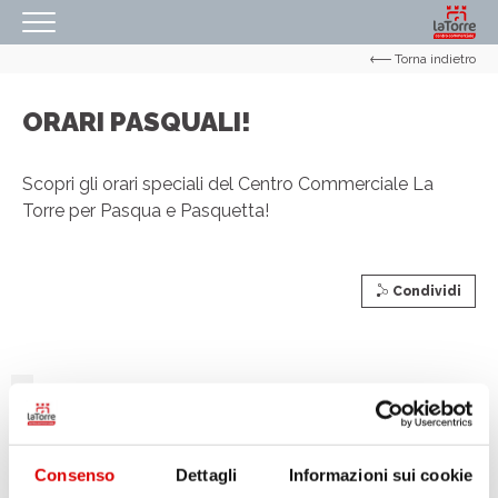
Torna indietro
HOMEPAGE
IL NOSTRO CENTRO
ORARI PASQUALI!
ORARI
Scopri gli orari speciali del Centro Commerciale La
COME RAGGIUNGERCI
Torre per Pasqua e Pasquetta!
PROMOZIONI
NEGOZI
Condividi
EVENTI
SERVIZI
IL TUO BUSINESS AL CENTRO
CONTATTI
Consenso
Dettagli
Informazioni sui cookie