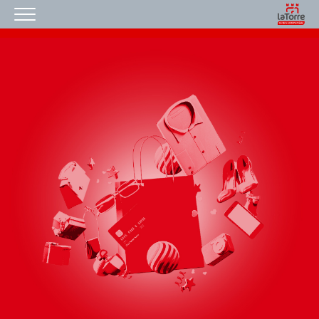
HOMEPAGE
IL NOSTRO CENTRO
ORARI
COME RAGGIUNGERCI
PROMOZIONI
NEGOZI
EVENTI
SERVIZI
IL TUO BUSINESS AL CENTRO
CONTATTI