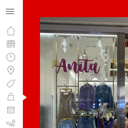
HOMEPAGE
IL NOSTRO CENTRO
ORARI
COME RAGGIUNGERCI
PROMOZIONI
NEGOZI
EVENTI
SERVIZI