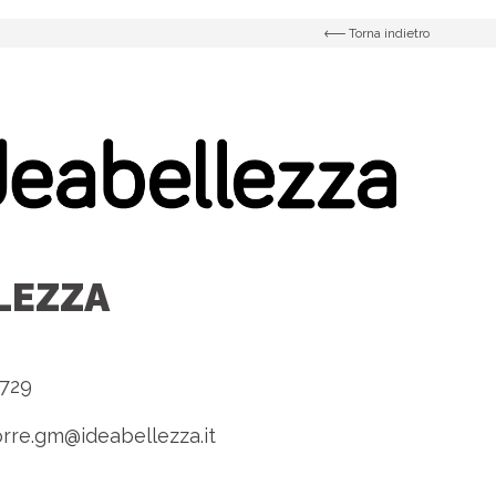
Torna indietro
LEZZA
1729
rre.gm@ideabellezza.it