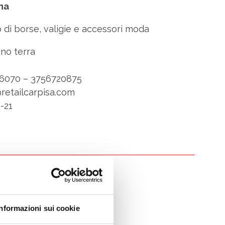
na
 di borse, valigie e accessori moda
no terra
6070 – 3756720875
etailcarpisa.com
-21
Informazioni sui cookie