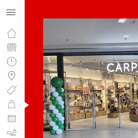
HOMEPAGE
IL NOSTRO CENTRO
ORARI
COME RAGGIUNGERCI
PROMOZIONI
NEGOZI
EVENTI
SERVIZI