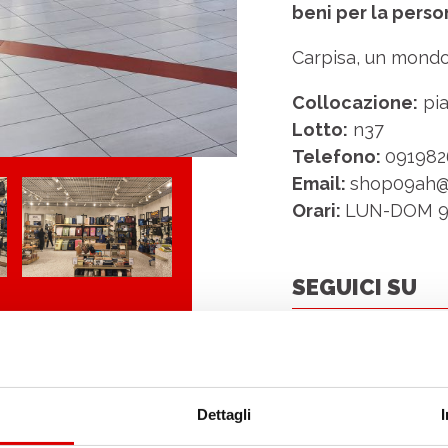
beni per la perso
Carpisa, un mondo
Collocazione:
pia
Lotto:
n37
Telefono:
091982
Email:
shop09ah@r
Orari:
LUN-DOM 9
SEGUICI SU
Dettagli