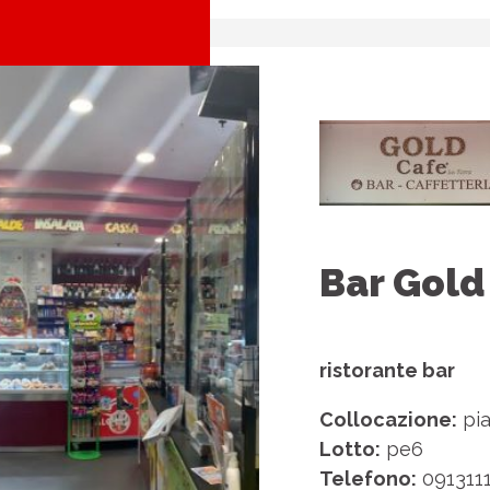
Bar Gold
ristorante bar
Collocazione:
pia
Lotto:
pe6
Telefono:
0913111