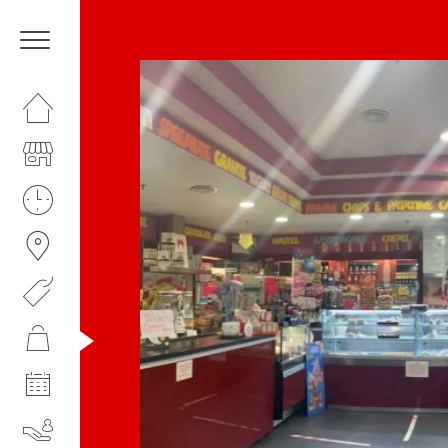
HOMEPAGE
IL NOSTRO CENTRO
ORARI
COME RAGGIUNGERCI
PROMOZIONI
NEGOZI
EVENTI
SERVIZI