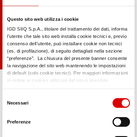
Questo sito web utilizza i cookie
IGD SIIQ S.p.A., titolare del trattamento dei dati, informa
l’utente che tale sito web installa cookie tecnici e, previo
consenso dell’utente, può installare cookie non tecnici
(es. di profilazione), di seguito dettagliati nella sezione
“preferenze”. La chiusura del presente banner consente
la navigazione del sito web mantenendo le impostazioni
.
di default (solo cookie tecnici). Per maggiori informazioni
in ordine ai cookies utilizzati dal sito è possibile
consultare l’
informativa cookies completa
. È possibile,
in ogni momento, gestire le preferenze di seguito
Selezione
mediante il link “rivedi le tue scelte sui cookie” presente
Necessari
del
nel footer.
consenso
Preferenze