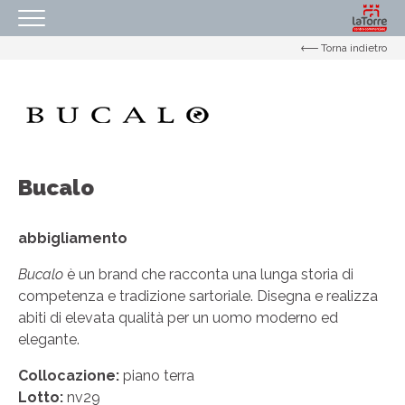
Torna indietro
HOMEPAGE
IL NOSTRO CENTRO
ORARI
COME RAGGIUNGERCI
Bucalo
PROMOZIONI
NEGOZI
abbigliamento
EVENTI
Bucalo
è un brand che racconta una lunga storia di
competenza e tradizione sartoriale. Disegna e realizza
SERVIZI
abiti di elevata qualità per un uomo moderno ed
IL TUO BUSINESS AL CENTRO
elegante.
CONTATTI
Collocazione:
piano terra
Lotto:
nv29