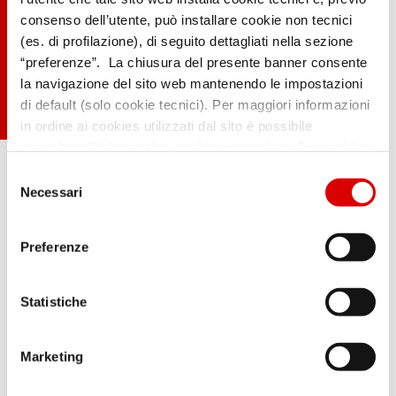
consenso dell’utente, può installare cookie non tecnici
(es. di profilazione), di seguito dettagliati nella sezione
“preferenze”. La chiusura del presente banner consente
la navigazione del sito web mantenendo le impostazioni
di default (solo cookie tecnici). Per maggiori informazioni
in ordine ai cookies utilizzati dal sito è possibile
consultare l’
informativa cookies completa
. È possibile,
.
in ogni momento, gestire le preferenze di seguito
Selezione
mediante il link “rivedi le tue scelte sui cookie” presente
Necessari
del
nel footer.
consenso
Preferenze
Statistiche
Marketing