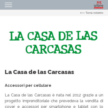
Torna indietro
HOMEPAGE
IL NOSTRO CENTRO
ORARI
COME RAGGIUNGERCI
PROMOZIONI
NEGOZI
EVENTI
La Casa de las Carcasas
SERVIZI
Accessori per cellulare
IL TUO BUSINESS AL CENTRO
La Casa de las Carcasas è nata nel 2012 grazie a un
CONTATTI
progetto imprenditoriale che prevedeva la vendita di
cover e accessori per smartphone e tablet con lo