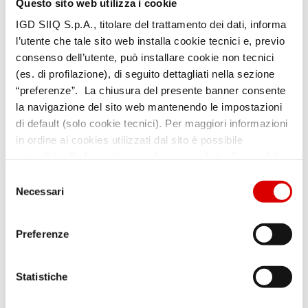
Questo sito web utilizza i cookie
IGD SIIQ S.p.A., titolare del trattamento dei dati, informa
l’utente che tale sito web installa cookie tecnici e, previo
consenso dell’utente, può installare cookie non tecnici
(es. di profilazione), di seguito dettagliati nella sezione
.
“preferenze”. La chiusura del presente banner consente
la navigazione del sito web mantenendo le impostazioni
di default (solo cookie tecnici). Per maggiori informazioni
in ordine ai cookies utilizzati dal sito è possibile
consultare l’
informativa cookies completa
. È possibile,
in ogni momento, gestire le preferenze di seguito
Selezione
mediante il link “rivedi le tue scelte sui cookie” presente
Necessari
del
nel footer.
consenso
Preferenze
Statistiche