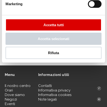
Marketing
Accetta tutti
Accetta selezionati
.
VAI ALLA MAPPA DEL CENTRO
Rifiuta
Menu
Informazioni utili
Il nostro centro
Contatti
Orari
Informativa privacy
Dove siamo
Informativa cookies
Negozi
Note legali
Eventi