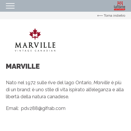
Torna indietro
HOMEPAGE
IL NOSTRO CENTRO
ORARI
COME RAGGIUNGERCI
PROMOZIONI
MARVILLE
NEGOZI
Nato nel 1972 sulle rive del lago Ontario,
Marville
è più
EVENTI
di un brand: è uno stile di vita ispirato all’eleganza e alla
libertà della natura canadese.
SERVIZI
IL TUO BUSINESS AL CENTRO
Email:
pdv288@gifrab.com
CONTATTI