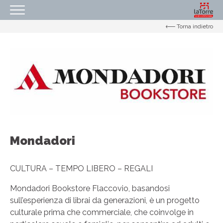
Torna indietro
HOMEPAGE
IL NOSTRO CENTRO
ORARI
COME RAGGIUNGERCI
PROMOZIONI
NEGOZI
Mondadori
EVENTI
SERVIZI
CULTURA – TEMPO LIBERO – REGALI
IL TUO BUSINESS AL CENTRO
Mondadori Bookstore Flaccovio, basandosi
sull’esperienza di librai da generazioni, è un progetto
CONTATTI
culturale prima che commerciale, che coinvolge in