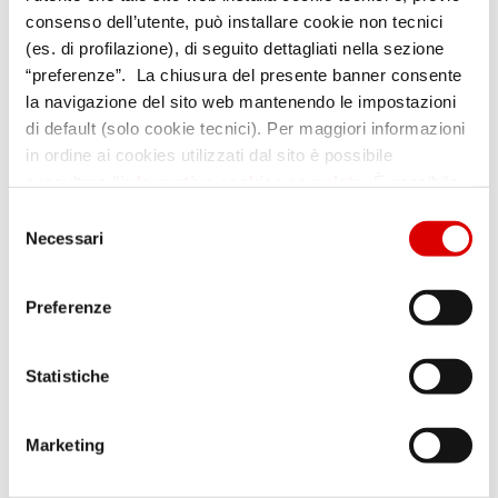
consenso dell’utente, può installare cookie non tecnici
(es. di profilazione), di seguito dettagliati nella sezione
“preferenze”. La chiusura del presente banner consente
la navigazione del sito web mantenendo le impostazioni
di default (solo cookie tecnici). Per maggiori informazioni
in ordine ai cookies utilizzati dal sito è possibile
consultare l’
informativa cookies completa
. È possibile,
in ogni momento, gestire le preferenze di seguito
Selezione
mediante il link “rivedi le tue scelte sui cookie” presente
Necessari
del
nel footer.
consenso
Preferenze
Statistiche
Marketing
.