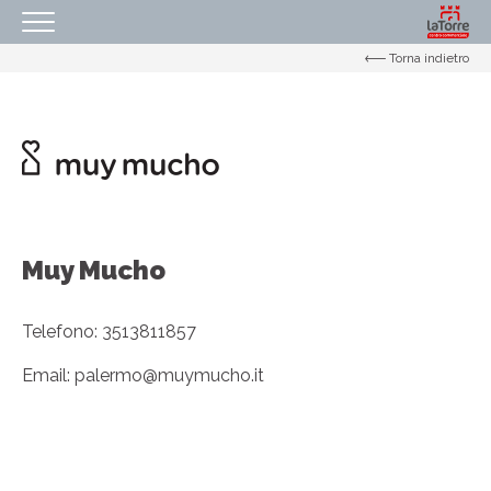
Torna indietro
HOMEPAGE
IL NOSTRO CENTRO
ORARI
COME RAGGIUNGERCI
PROMOZIONI
Muy Mucho
NEGOZI
EVENTI
Telefono: 3513811857
SERVIZI
Email:
palermo@muymucho.it
IL TUO BUSINESS AL CENTRO
CONTATTI